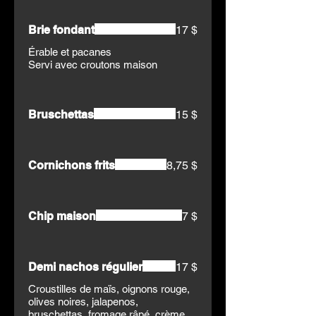
Brie fondant
17 $
Érable et pacanes
Servi avec croutons maison
Bruschettas
15 $
Cornichons frits
8,75 $
Chip maison
7 $
Demi nachos régulier
17 $
Croustilles de maïs, oignons rouge,
olives noires, jalapenos,
bruschettas, fromage râpé, crème