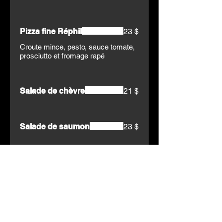
Pizza fine Réphil
23 $
Croute mince, pesto, sauce tomate,
prosciutto et fromage rapé
Salade de chèvre
21 $
Salade de saumon
23 $
Salade de poulet
25 $
Tartare de boeuf
35 $
Accompagné de ses croutons