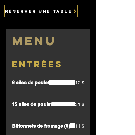
Réserver une table
Menu
Entrées
6 ailes de poulet
12 $
12 ailes de poulet
21 $
Bâtonnets de fromage (6)
11 $